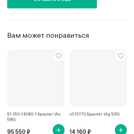
Вам может понравиться
51-150-14080-1 Браслет (Au
с070170 Браслет (Ag 925)
с
585)
95 550 ₽
14 160 ₽