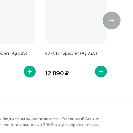
слет (Ag 925)
с070171 Браслет (Ag 925)
с070215
12 890 ₽
13 32
им бюджетом вы располагаете, Ювелирный Альянс
вою деятельность в 2006 году, за сравнительно