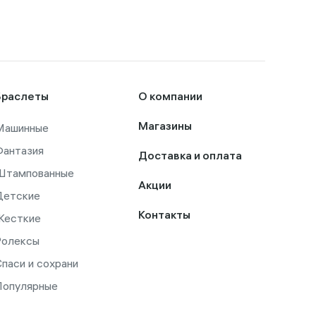
Браслеты
О компании
Машинные
Магазины
Фантазия
Доставка и оплата
Штампованные
Акции
Детские
Контакты
Жесткие
Ролексы
паси и сохрани
Популярные