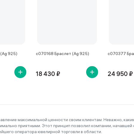
(Ag 925)
с070168 Браслет (Ag 925)
с070377 Бра
18 430 ₽
24 950 ₽
тавление максимальной ценности своим клиентам. Неважно, как
имально приятными. Этот принцип позволил компании, начавшей с
ейшего оператора ювелирной торговли в области.