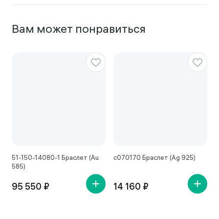
Вам может понравиться
51-150-14080-1 Браслет (Au
с070170 Браслет (Ag 925)
с
585)
95 550 ₽
14 160 ₽