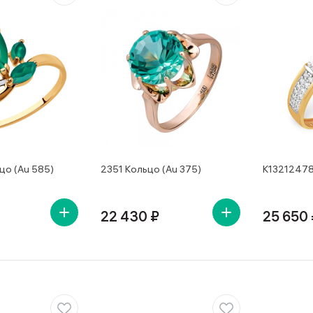
цо (Au 585)
2351 Кольцо (Au 375)
К13212478
22 430 ₽
25 650 