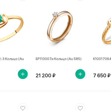
2-3 Кольцо (Au
БР110007и Кольцо (Au 585)
К10017064
21 200 ₽
7 650 ₽