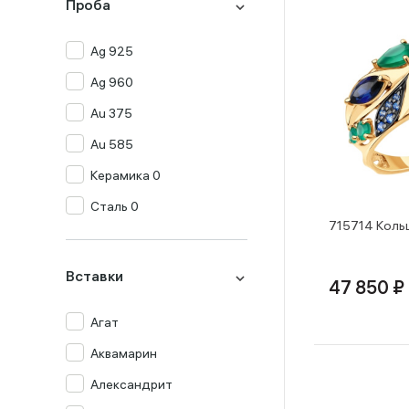
Проба
Ag 925
Ag 960
Au 375
Au 585
Керамика 0
Сталь 0
715714 Коль
Вставки
47 850 ₽
Агат
Аквамарин
Александрит