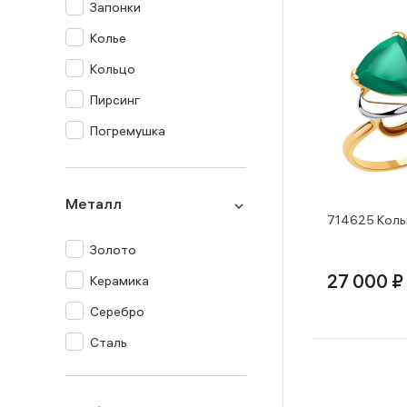
Запонки
Колье
Кольцо
Пирсинг
Погремушка
Подвеска
Серьги
Металл
714625 Коль
Столовый прибор
Золото
Сувенир
Керамика
27 000 ₽
Цепь
Серебро
Часы
Сталь
Шнур