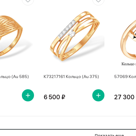
льцо (Au 585)
К73217161 Кольцо (Au 375)
57069 Кол
6 500 ₽
27 300