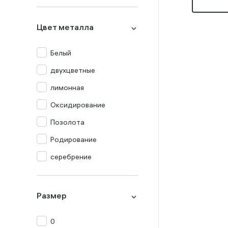
Миксы
Оникс
Цвет металла
Опал
Перламутр
Белый
Празиолит
двухцветные
Прочие
лимонная
Раух-топаз
Оксидирование
Родолит
Позолота
Рубин
Родирование
Сапфир
серебрение
Топаз
Турмалин
Размер
Фианит
0
Хризолит