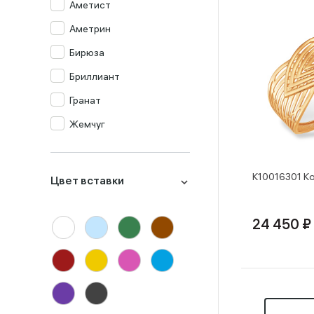
Аметист
Аметрин
Бирюза
Бриллиант
Гранат
Жемчуг
Изумруд
Изумруд синт.
К10016301 Ко
Цвет вставки
Кварц мистик
Коралл
24 450 ₽
Корунд
Лондон-топаз
Малахит