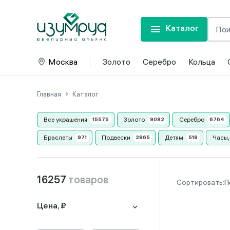
Каталог
Москва
Золото
Серебро
Кольца
Главная
Каталог
Все украшения
Золото
Серебро
Браслеты
Подвески
Детям
Часы,
16257
товаров
П
Цена, ₽