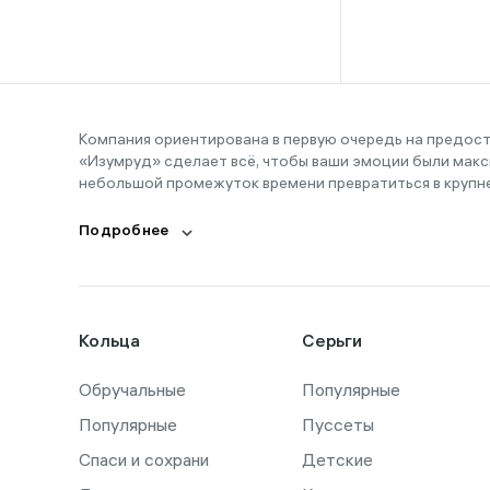
16-16,5
16-17
16-18
16-19
Компания ориентирована в первую очередь на предос
«Изумруд» сделает всё, чтобы ваши эмоции были макс
16-20
небольшой промежуток времени превратиться в крупн
17
Подробнее
17,5
17-19
17-20
Кольца
Серьги
18
Обручальные
18,5
Популярные
Популярные
Пуссеты
18-19
Спаси и сохрани
Детские
18-21,5