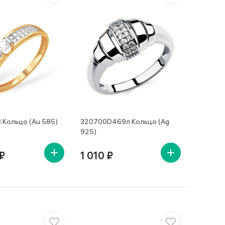
 Кольцо (Au 585)
320700D469л Кольцо (Ag
925)
₽
1 010 ₽