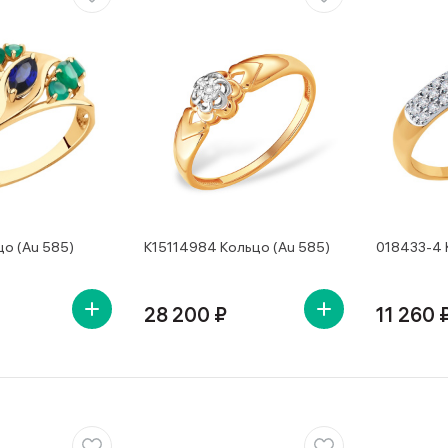
цо (Au 585)
К15114984 Кольцо (Au 585)
018433-4 
28 200 ₽
11 260 