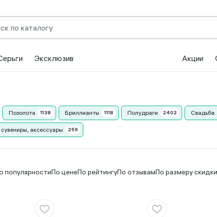
Серьги
Эксклюзив
Акции
Позолота
Бриллианты
Полудраги
Свадьба
 сувениры, аксессуары
о популярности
По цене
По рейтингу
По отзывам
По размеру скидк