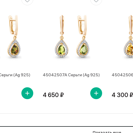
ерьги (Ag 925)
45042507А Серьги (Ag 925)
45042506А
4 650 ₽
4 300 