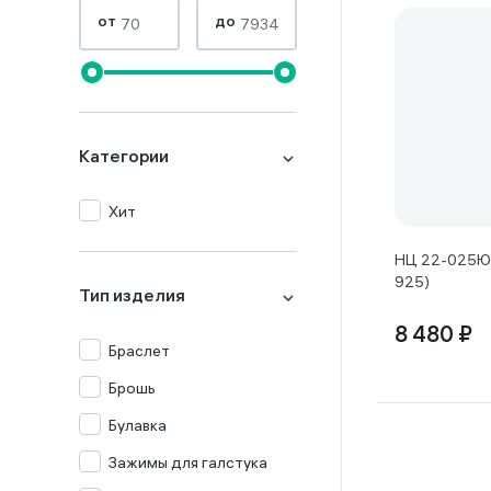
от
до
Категории
Хит
НЦ 22-025Ю-
925)
Тип изделия
8 480 ₽
Браслет
Брошь
Булавка
Зажимы для галстука