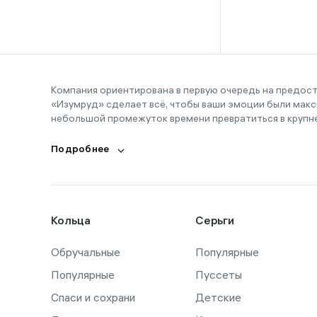
16-16,5
16-17
16-18
16-19
Компания ориентирована в первую очередь на предос
«Изумруд» сделает всё, чтобы ваши эмоции были макс
16-20
небольшой промежуток времени превратиться в крупн
17
Подробнее
17,5
17-19
17-20
Кольца
Серьги
18
Обручальные
18,5
Популярные
Популярные
Пуссеты
18-19
Спаси и сохрани
Детские
18-21,5