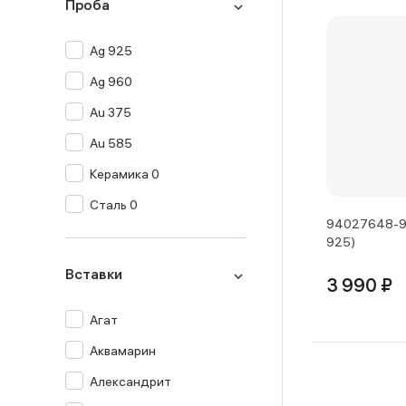
Проба
Ag 925
Ag 960
Au 375
Au 585
Керамика 0
Сталь 0
94027648-91
925)
Вставки
3 990 ₽
Агат
Аквамарин
Александрит