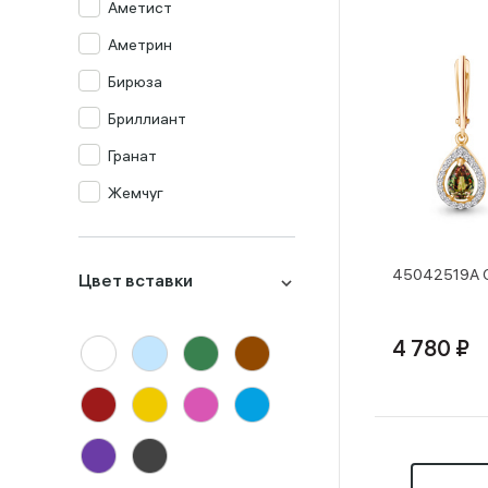
Аметист
Аметрин
Бирюза
Бриллиант
Гранат
Жемчуг
Изумруд
Изумруд синт.
45042519А С
Цвет вставки
Кварц мистик
Коралл
4 780 ₽
Корунд
Лондон-топаз
Малахит