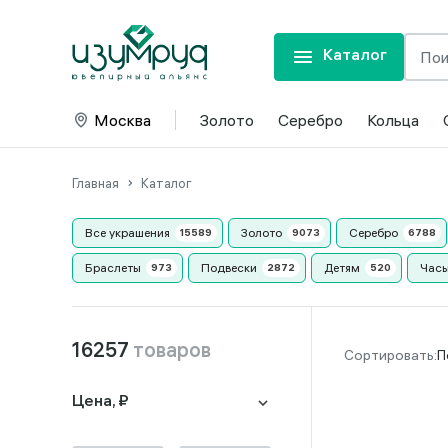
Каталог
Москва
Золото
Серебро
Кольца
Главная
Каталог
Все украшения
Золото
Серебро
Браслеты
Подвески
Детям
Часы
16257
товаров
П
Цена, ₽