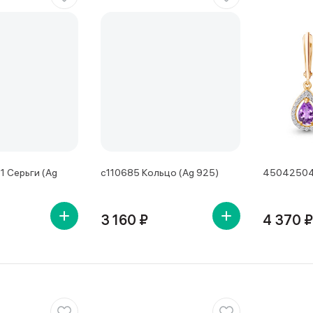
 Серьги (Ag
с110685 Кольцо (Ag 925)
45042504А
3 160 ₽
4 370 ₽