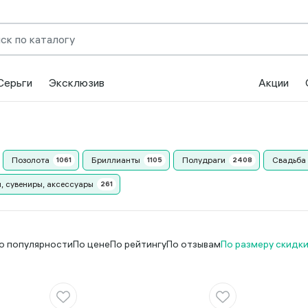
Серьги
Эксклюзив
Акции
Позолота
Бриллианты
Полудраги
Свадьба
, сувениры, аксессуары
о популярности
По цене
По рейтингу
По отзывам
По размеру скидк