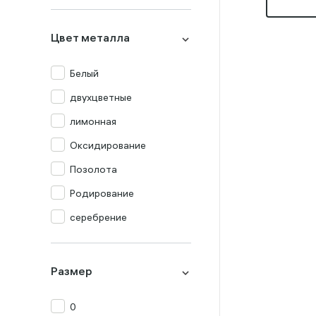
Миксы
Оникс
Цвет металла
Опал
Перламутр
Белый
Празиолит
двухцветные
Прочие
лимонная
Раух-топаз
Оксидирование
Родолит
Позолота
Рубин
Родирование
Сапфир
серебрение
Топаз
Турмалин
Размер
Фианит
0
Хризолит