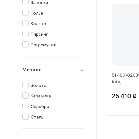
Запонки
Колье
Кольцо
Пирсинг
Погремушка
Подвеска
Серьги
Металл
51-180-02035
Столовый прибор
585)
Золото
Сувенир
Керамика
25 410 ₽
Цепь
Серебро
Часы
Сталь
Шнур