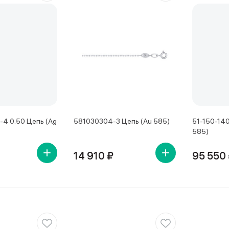
4 0.50 Цепь (Ag
581030304-3 Цепь (Au 585)
51-150-140
585)
14 910 ₽
95 550