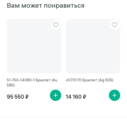
Вам может понравиться
51-150-14080-1 Браслет (Au
с070170 Браслет (Ag 925)
с
585)
95 550 ₽
14 160 ₽