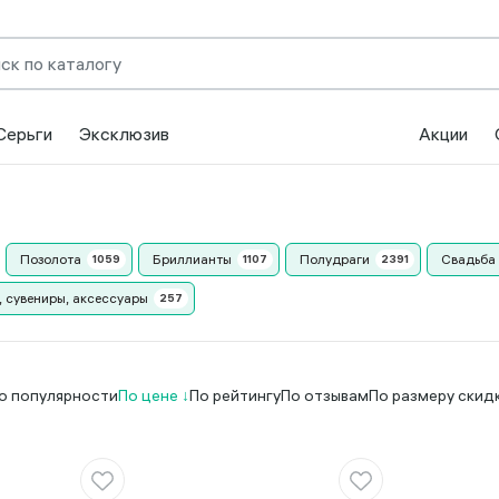
Серьги
Эксклюзив
Акции
Позолота
Бриллианты
Полудраги
Свадьба
, сувениры, аксессуары
о популярности
По цене
По рейтингу
По отзывам
По размеру скид