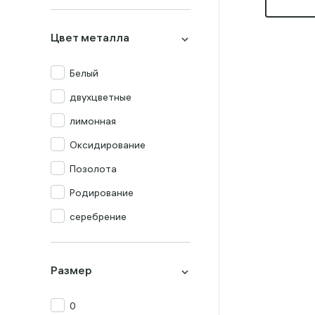
Миксы
Оникс
Цвет металла
Опал
Перламутр
Белый
Празиолит
двухцветные
Прочие
лимонная
Раух-топаз
Оксидирование
Родолит
Позолота
Рубин
Родирование
Сапфир
серебрение
Топаз
Турмалин
Размер
Фианит
0
Хризолит