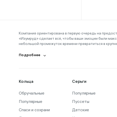
16-16,5
16-17
16-18
16-19
Компания ориентирована в первую очередь на предос
«Изумруд» сделает всё, чтобы ваши эмоции были макс
16-20
небольшой промежуток времени превратиться в крупн
17
Подробнее
17,5
17-19
17-20
Кольца
Серьги
18
Обручальные
18,5
Популярные
Популярные
Пуссеты
18-19
Спаси и сохрани
Детские
18-21,5