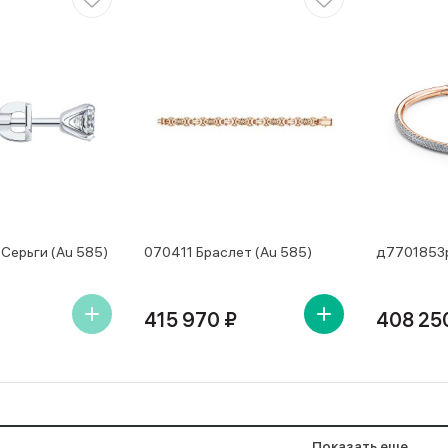
Серьги (Au 585)
070411 Браслет (Au 585)
д7701853р
415 970 ₽
408 25