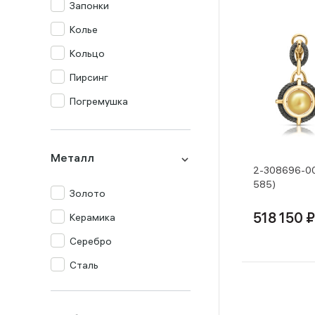
Запонки
Колье
Кольцо
Пирсинг
Погремушка
Подвеска
Серьги
Металл
2-308696-00
Столовый прибор
585)
Золото
Сувенир
Керамика
518 150 ₽
Цепь
Серебро
Часы
Сталь
Шнур