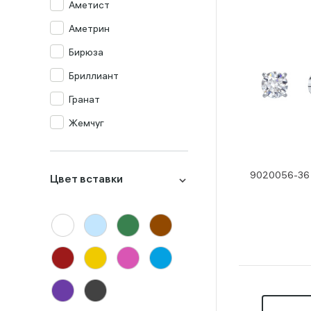
Аметист
Аметрин
Бирюза
Бриллиант
Гранат
Жемчуг
Изумруд
Изумруд синт.
9020056-36 
Цвет вставки
Кварц мистик
Коралл
Корунд
Лондон-топаз
Малахит