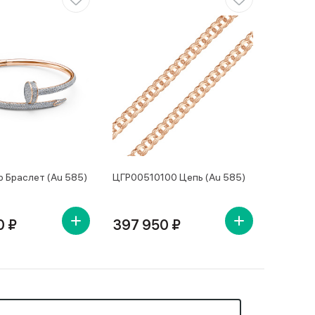
 Браслет (Au 585)
ЦГР00510100 Цепь (Au 585)
0 ₽
397 950 ₽