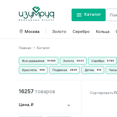
Каталог
Москва
Золото
Серебро
Кольца
Главная
Каталог
Все украшения
Золото
Серебро
Браслеты
Подвески
Детям
Часы
16257
товаров
П
Цена, ₽