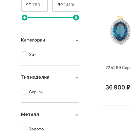
от
до
Категории
Хит
725269 Серь
Тип изделия
36 900 ₽
Серьги
Металл
Золото