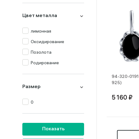
Празиолит
Цвет металла
Прочие
Раух-топаз
лимонная
Родолит
Оксидирование
Топаз
Позолота
Турмалин
Родирование
Фианит
94-320-01916
925)
Хризолит
Размер
Цитрин
5 160 ₽
0
Янтарь
Показать