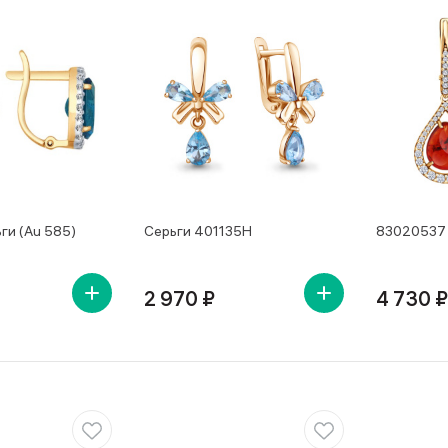
ги (Au 585)
Серьги 401135Н
83020537 
2 970 ₽
4 730 ₽