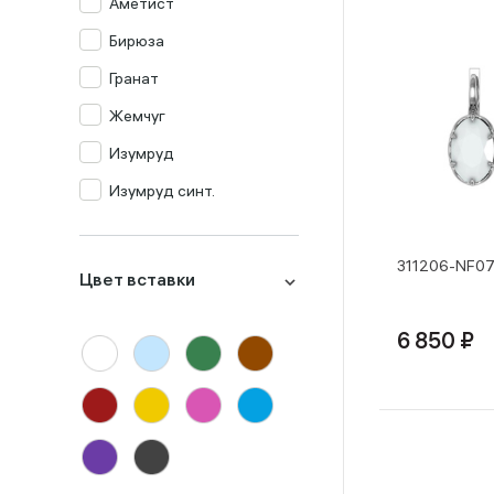
Аметист
Бирюза
Гранат
Жемчуг
Изумруд
Изумруд синт.
Кварц мистик
Корунд
311206-NF07
Цвет вставки
Лондон-топаз
Малахит
6 850 ₽
Миксы
Оникс
Опал
Перламутр