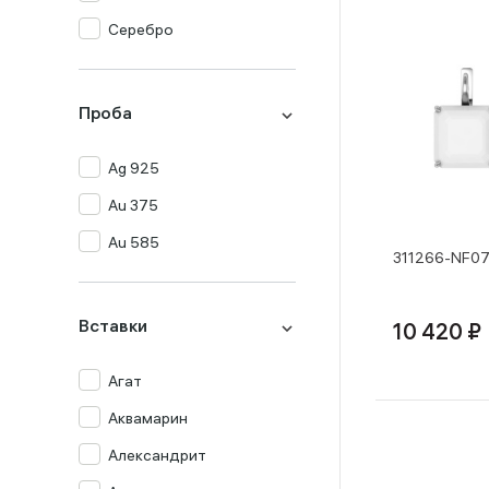
Серебро
Проба
Ag 925
Au 375
Au 585
311266-NF07
Вставки
10 420 ₽
Агат
Аквамарин
Александрит