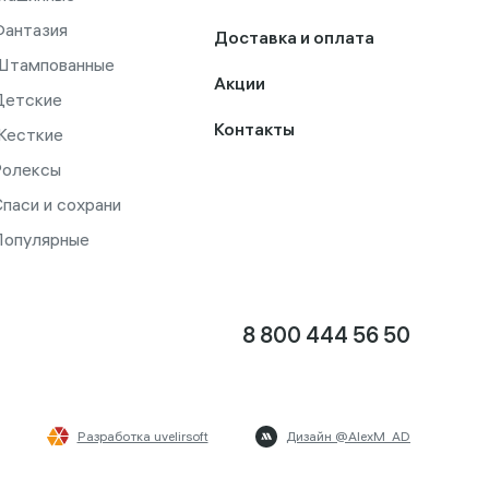
Фантазия
Доставка и оплата
Штампованные
Акции
Детские
Контакты
Жесткие
Ролексы
паси и сохрани
Популярные
8 800 444 56 50
Разработка uvelirsoft
Дизайн @AlexM_AD