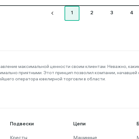
1
2
3
4
тавление максимальной ценности своим клиентам. Неважно, как
имально приятными. Этот принцип позволил компании, начавшей с
ейшего оператора ювелирной торговли в области.
Подвески
Цепи
Кресты
Машинные