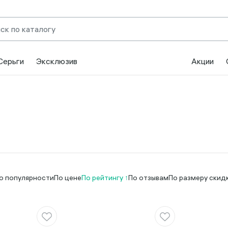
Серьги
Эксклюзив
Акции
о популярности
По цене
По рейтингу
По отзывам
По размеру скид