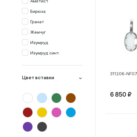
Аметист
Бирюза
Гранат
Жемчуг
Изумруд
Изумруд синт.
Кварц мистик
Корунд
311206-NF07
Цвет вставки
Лондон-топаз
Малахит
6 850 ₽
Миксы
Оникс
Опал
Перламутр