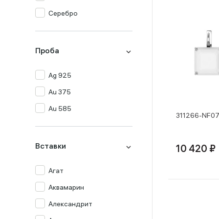
Серебро
Проба
Ag 925
Au 375
Au 585
311266-NF07
Вставки
10 420 ₽
Агат
Аквамарин
Александрит