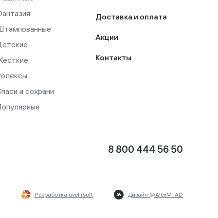
Фантазия
Доставка и оплата
Штампованные
Акции
Детские
Контакты
Жесткие
Ролексы
паси и сохрани
Популярные
8 800 444 56 50
Разработка uvelirsoft
Дизайн @AlexM_AD