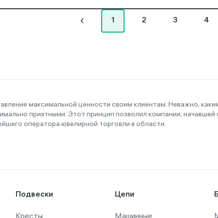
1
2
3
4
тавление максимальной ценности своим клиентам. Неважно, как
имально приятными. Этот принцип позволил компании, начавшей с
ейшего оператора ювелирной торговли в области.
Подвески
Цепи
Кресты
Машинные