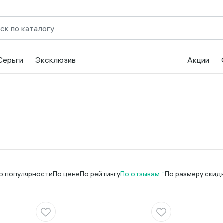
Серьги
Эксклюзив
Акции
о популярности
По цене
По рейтингу
По отзывам
По размеру скид