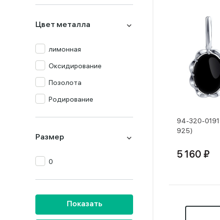
Празиолит
Цвет металла
Прочие
Раух-топаз
лимонная
Родолит
Оксидирование
Топаз
Позолота
Турмалин
Родирование
Фианит
94-320-01916
925)
Хризолит
Размер
Цитрин
5 160 ₽
0
Янтарь
Показать