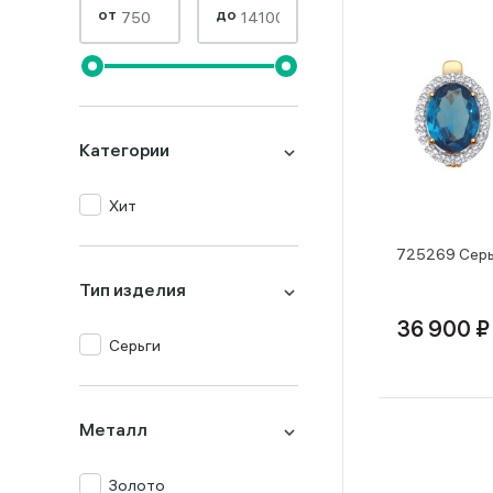
от
до
Категории
Хит
725269 Серь
Тип изделия
36 900 ₽
Серьги
Металл
Золото