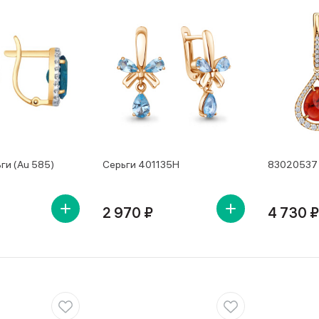
ги (Au 585)
Серьги 401135Н
83020537 
2 970 ₽
4 730 ₽