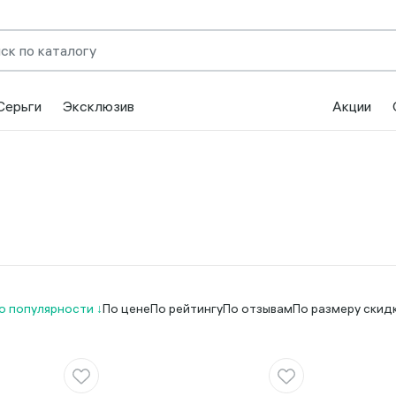
Серьги
Эксклюзив
Акции
о популярности
По цене
По рейтингу
По отзывам
По размеру скид