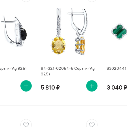
рьги (Ag 925)
94-321-02054-5 Серьги (Ag
83020441 
925)
5 810 ₽
3 040 