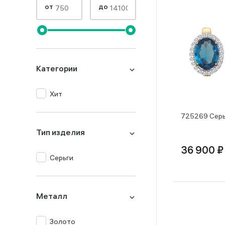
от
до
Категории
Хит
725269 Серь
Тип изделия
36 900 ₽
Серьги
Металл
Золото