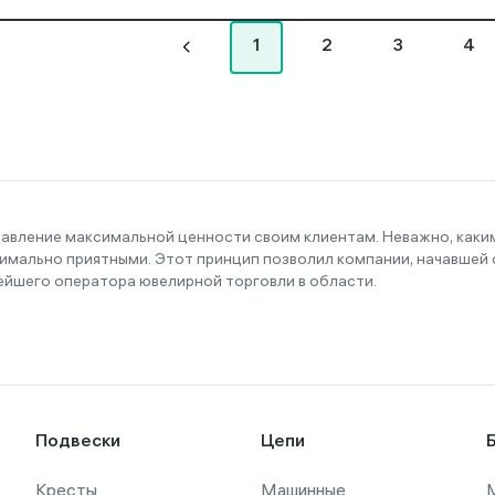
1
2
3
4
тавление максимальной ценности своим клиентам. Неважно, как
имально приятными. Этот принцип позволил компании, начавшей с
ейшего оператора ювелирной торговли в области.
Подвески
Цепи
Кресты
Машинные