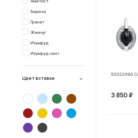
Аметист
Бирюза
Гранат
Жемчуг
Изумруд
Изумруд синт.
Кварц мистик
Корунд
92022060 Се
Цвет вставки
Лондон-топаз
Малахит
3 850 ₽
Миксы
Оникс
Опал
Перламутр