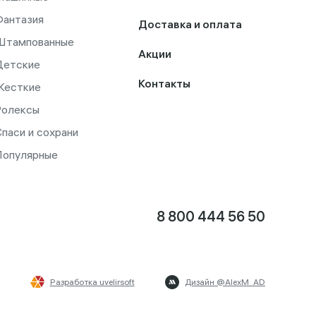
Фантазия
Доставка и оплата
Штампованные
Акции
Детские
Контакты
Жесткие
Ролексы
паси и сохрани
Популярные
8 800 444 56 50
Разработка uvelirsoft
Дизайн @AlexM_AD