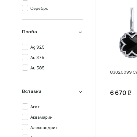
Серебро
Проба
Ag 925
Au 375
Au 585
83020099 Се
Вставки
6 670 ₽
Агат
Аквамарин
Александрит