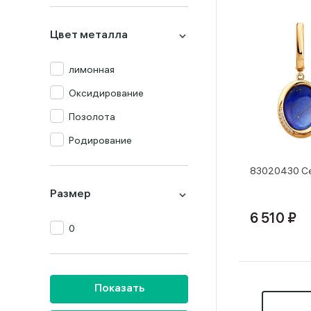
Празиолит
Цвет металла
Прочие
Раух-топаз
лимонная
Родолит
Оксидирование
Топаз
Позолота
Турмалин
Родирование
Фианит
83020430 Се
Хризолит
Размер
Цитрин
6 510 ₽
0
Янтарь
Показать