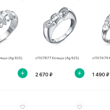
льцо (Ag 925)
с1107877 Кольцо (Ag 925)
с1107479 
2 670 ₽
1 490 ₽