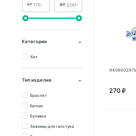
от
до
Категории
Хит
94060029 Пи
Тип изделия
270 ₽
Браслет
Брошь
Булавка
Зажимы для галстука