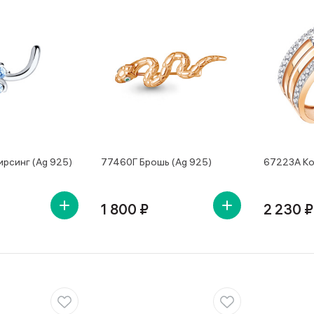
рсинг (Ag 925)
77460Г Брошь (Ag 925)
67223А Ко
1 800 ₽
2 230 ₽