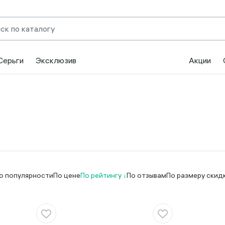
Серьги
Эксклюзив
Акции
о популярности
По цене
По рейтингу
По отзывам
По размеру скид