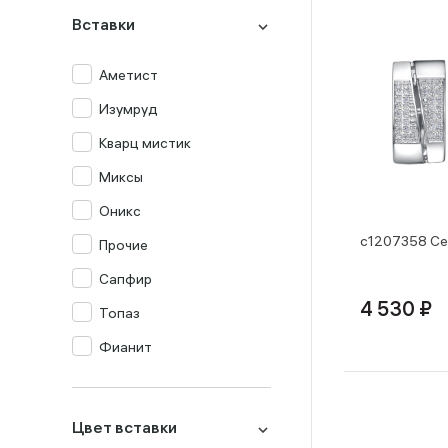
Вставки
Аметист
Изумруд
Кварц мистик
Миксы
Оникс
с1207358 Се
Прочие
Сапфир
4 530 ₽
Топаз
Фианит
Цитрин
Цвет вставки