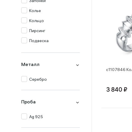
Запонки
Колье
Кольцо
Пирсинг
Подвеска
Серьги
Металл
с1107846 Ко
Серебро
3 840 ₽
Проба
Ag 925