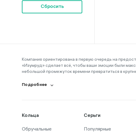
16-20
Сбросить
17
17,5
17-20
18
18,5
Компания ориентирована в первую очередь на предос
«Изумруд» сделает всё, чтобы ваши эмоции были макс
19
небольшой промежуток времени превратиться в крупн
19,5
Подробнее
20
20,5
21
Кольца
Серьги
21,5
Обручальные
22
Популярные