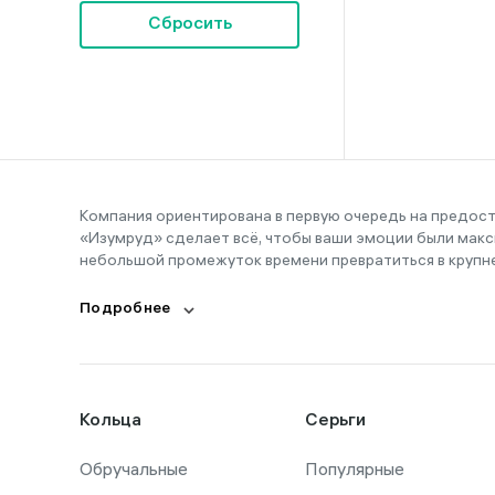
16-20
Сбросить
17
17,5
17-20
18
18,5
Компания ориентирована в первую очередь на предос
«Изумруд» сделает всё, чтобы ваши эмоции были макс
19
небольшой промежуток времени превратиться в крупн
19,5
Подробнее
20
20,5
21
Кольца
Серьги
21,5
Обручальные
22
Популярные