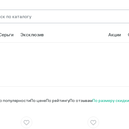
Серьги
Эксклюзив
Акции
о популярности
По цене
По рейтингу
По отзывам
По размеру скидк