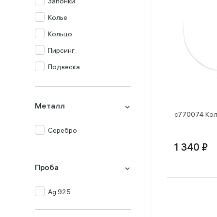
Запонки
Колье
Кольцо
Пирсинг
Подвеска
Серьги
Металл
с770074 Кол
Серебро
1 340 ₽
Проба
Ag 925