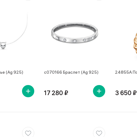
ье (Ag 925)
с070166 Браслет (Ag 925)
24855А По
17 280 ₽
3 650 ₽