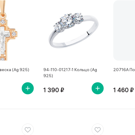
еска (Ag 925)
94-110-01217-1 Кольцо (Ag
20716А По
925)
1 390 ₽
1 460 ₽