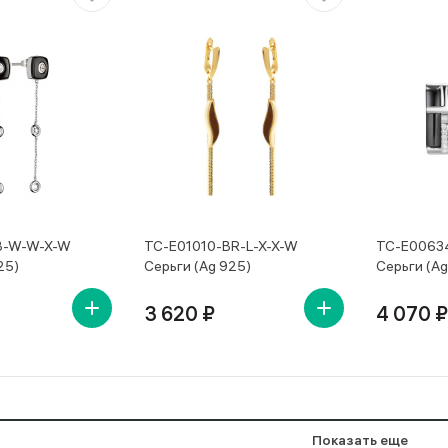
B-W-W-X-W
TC-E01010-BR-L-X-X-W
TC-E0063
25)
Серьги (Ag 925)
Серьги (Ag
3 620 ₽
4 070 ₽
Показать еще