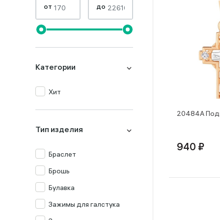
от
до
Категории
Хит
20484А Подв
Тип изделия
940 ₽
Браслет
Брошь
Булавка
Зажимы для галстука