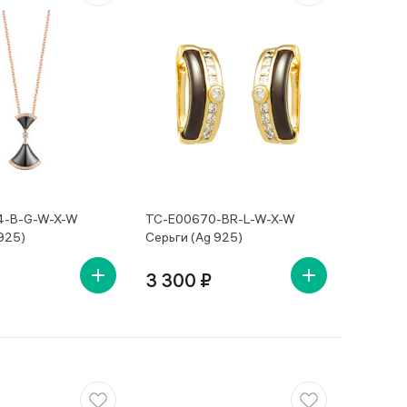
4-B-G-W-X-W
TC-E00670-BR-L-W-X-W
925)
Серьги (Ag 925)
3 300 ₽