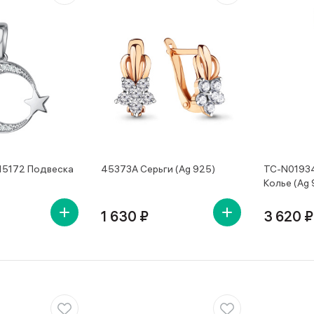
15172 Подвеска
45373А Серьги (Ag 925)
TC-N0193
Колье (Ag 
1 630 ₽
3 620 ₽