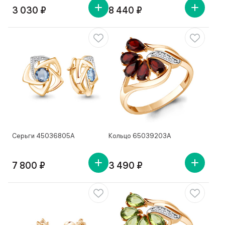
3 030 ₽
8 440 ₽
Серьги 45036805А
Кольцо 65039203А
7 800 ₽
3 490 ₽