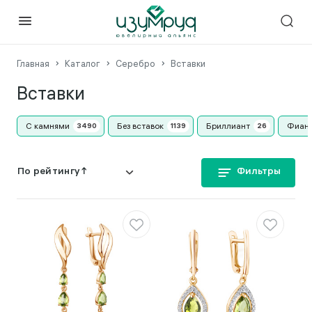
Главная
Каталог
Серебро
Вставки
Вставки
С камнями
Без вставок
Бриллиант
Фиан
Фильтры