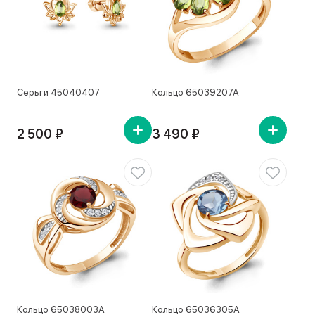
Серьги 45040407
Кольцо 65039207А
2 500 ₽
3 490 ₽
Кольцо 65038003А
Кольцо 65036305А