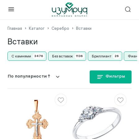
Главная
Каталог
Серебро
Вставки
Вставки
С камнями
Без вставок
Бриллиант
Фиан
Фильтры